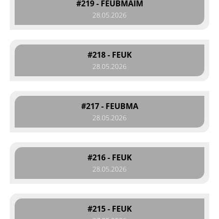
#219 - FEUBMAIM
28.05.2026
#218 - FEUK
28.05.2026
#217 - FEUBMA
28.05.2026
#216 - FEUK
28.05.2026
#215 - FEUK