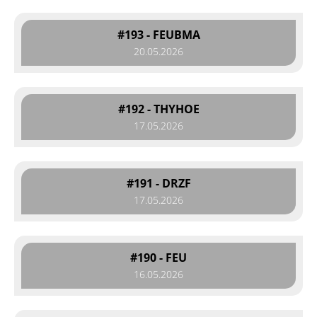
#193 - FEUBMA
20.05.2026
#192 - THYHOE
17.05.2026
#191 - DRZF
17.05.2026
#190 - FEU
16.05.2026