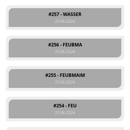
#257 - WASSER
25.06.2026
#256 - FEUBMA
25.06.2026
#255 - FEUBMAIM
25.06.2026
#254 - FEU
25.06.2026