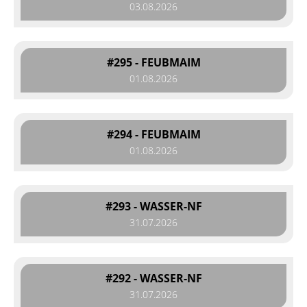
03.08.2026
#295 - FEUBMAIM
01.08.2026
#294 - FEUBMAIM
01.08.2026
#293 - WASSER-NF
31.07.2026
#292 - WASSER-NF
31.07.2026