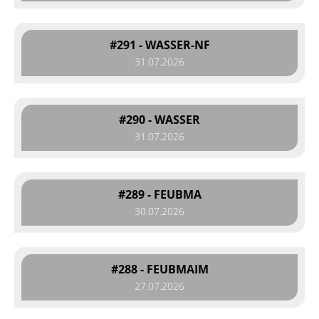
#291 - WASSER-NF
31.07.2026
#290 - WASSER
31.07.2026
#289 - FEUBMA
30.07.2026
#288 - FEUBMAIM
27.07.2026