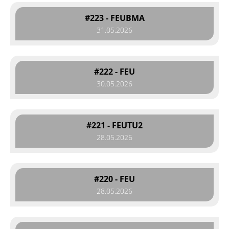
#223 - FEUBMA
31.05.2026
#222 - FEU
30.05.2026
#221 - FEUTU2
28.05.2026
#220 - FEU
28.05.2026