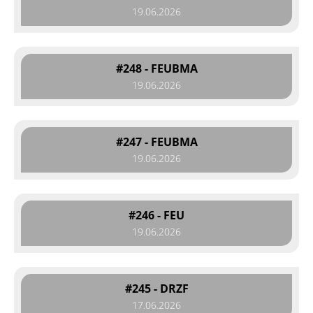
19.06.2026
#248 - FEUBMA
19.06.2026
#247 - FEUBMA
19.06.2026
#246 - FEU
19.06.2026
#245 - DRZF
17.06.2026