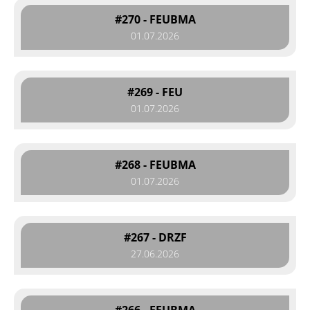
#270 - FEUBMA
01.07.2026
#269 - FEU
01.07.2026
#268 - FEUBMA
01.07.2026
#267 - DRZF
27.06.2026