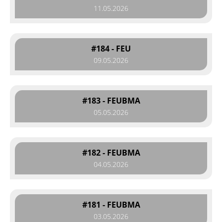
11.05.2026
#184 - FEU
09.05.2026
#183 - FEUBMA
05.05.2026
#182 - FEUBMA
04.05.2026
#181 - FEUBMA
03.05.2026